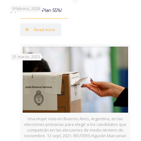
9 febrero, 2026
¡Aprovechá el Plan 55%!
Read more
31 marzo, 2023
Una mujer vota en Buenos Aires, Argentina, en las
elecciones primarias para elegir a los candidatos que
competirán en las elecciones de medio término de
noviembre. 12 sept, 2021. REUTERS/Agustin Marcarian