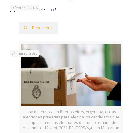
9 febrero, 2026
¡Aprovechá el Plan 55%!
Read more
31 marzo, 2023
Una mujer vota en Buenos Aires, Argentina, en las
elecciones primarias para elegir a los candidatos que
competirán en las elecciones de medio término de
noviembre. 12 sept, 2021. REUTERS/Agustin Marcarian