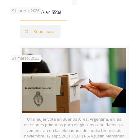
9 febrero, 2026
¡Aprovechá el Plan 55%!
Read more
31 marzo, 2023
Una mujer vota en Buenos Aires, Argentina, en las
elecciones primarias para elegir a los candidatos que
competirán en las elecciones de medio término de
noviembre. 12 sept, 2021. REUTERS/Agustin Marcarian