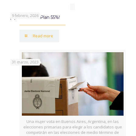
9 febrero, 2026
¡Aprovechá el Plan 55%!
Read more
31 marzo, 2023
Una mujer vota en Buenos Aires, Argentina, en las
elecciones primarias para elegir a los candidatos que
competirán en las elecciones de medio término de