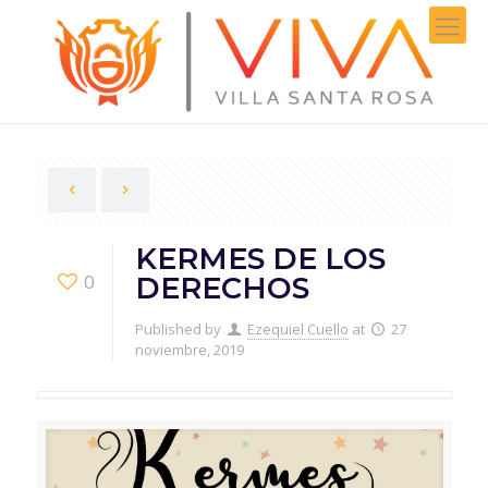
KERMES DE LOS
0
DERECHOS
Published by
Ezequiel Cuello
at
27
noviembre, 2019