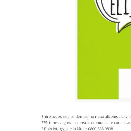
Entre todos nos cuidemos: no naturalicemos la vio
??Si tenes alguna o consulta comunícate con estas 
? Polo Integral de la Mujer 0800-888-9898