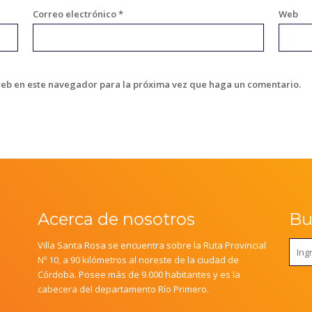
Correo electrónico
*
Web
web en este navegador para la próxima vez que haga un comentario.
Acerca de nosotros
Bus
Villa Santa Rosa se encuentra sobre la Ruta Provincial
Nº 10, a 90 kilómetros al noreste de la ciudad de
Córdoba. Posee más de 9.000 habitantes y es la
cabecera del departamento Río Primero.