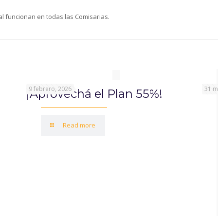
al funcionan en todas las Comisarias.
9 febrero, 2026
31 m
¡Aprovechá el Plan 55%!
Read more