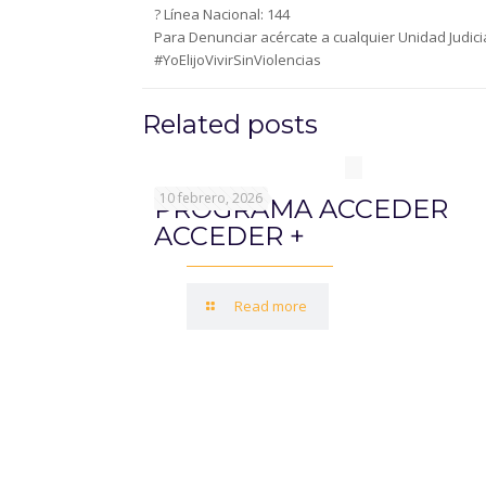
? Línea Nacional: 144
Para Denunciar acércate a cualquier Unidad Judici
#YoElijoVivirSinViolencias
Related posts
10 febrero, 2026
PROGRAMA ACCEDER
ACCEDER +
Read more