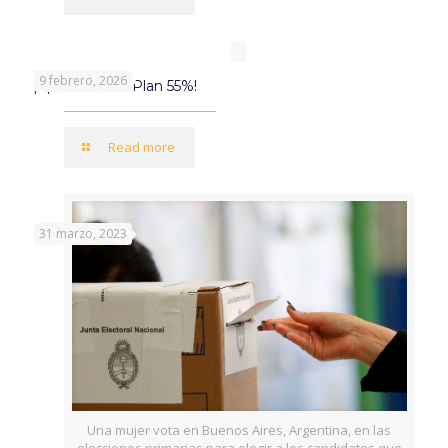
9 febrero, 2026
¡Aprovechá el Plan 55%!
Read more
31 marzo, 2023
Una mujer vota en Buenos Aires, Argentina, en las