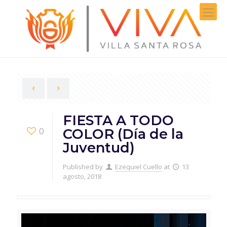
FIESTA A TODO
0
COLOR (Día de la
Juventud)
Published by
Ezequiel Cuello
at
13
agosto, 2018