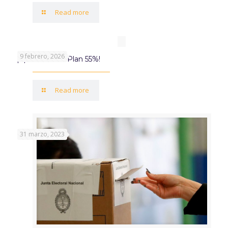
Read more
9 febrero, 2026
¡Aprovechá el Plan 55%!
Read more
31 marzo, 2023