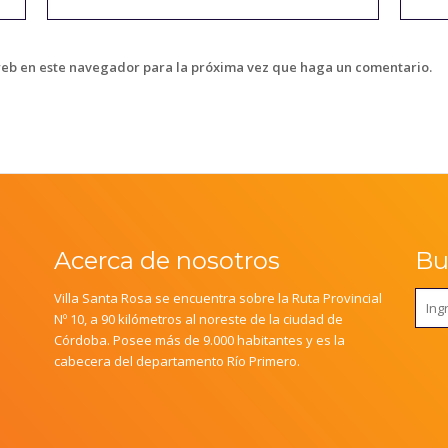
web en este navegador para la próxima vez que haga un comentario.
Acerca de nosotros
Bus
Villa Santa Rosa se encuentra sobre la Ruta Provincial
Nº 10, a 90 kilómetros al noreste de la ciudad de
Córdoba. Posee más de 9.000 habitantes y es la
cabecera del departamento Río Primero.