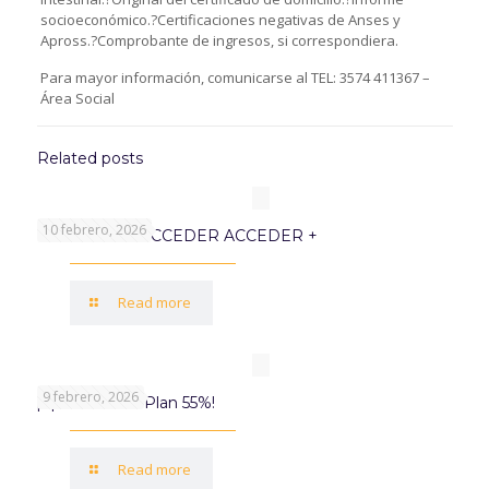
socioeconómico.?Certificaciones negativas de Anses y
Apross.?Comprobante de ingresos, si correspondiera.
Para mayor información, comunicarse al TEL: 3574 411367 –
Área Social
Related posts
10 febrero, 2026
PROGRAMA ACCEDER ACCEDER +
Read more
9 febrero, 2026
¡Aprovechá el Plan 55%!
Read more