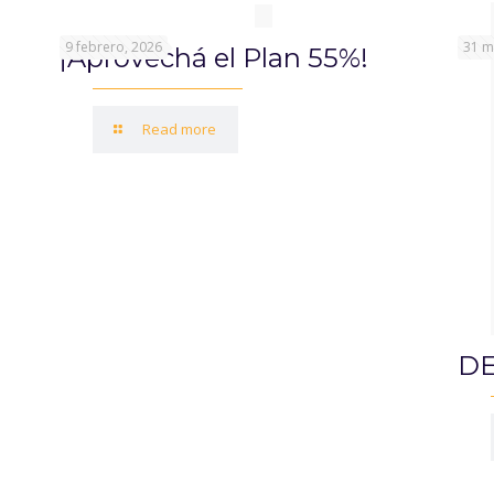
9 febrero, 2026
31 m
¡Aprovechá el Plan 55%!
Read more
DE