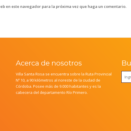
web en este navegador para la próxima vez que haga un comentario.
Acerca de nosotros
Bus
Villa Santa Rosa se encuentra sobre la Ruta Provincial
Nº 10, a 90 kilómetros al noreste de la ciudad de
Córdoba. Posee más de 9.000 habitantes y es la
cabecera del departamento Río Primero.