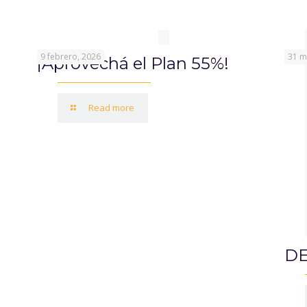
9 febrero, 2026
31 m
¡Aprovechá el Plan 55%!
Read more
DE