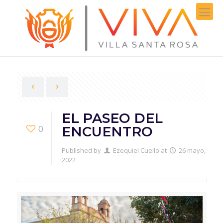
EL PASEO DEL
0
ENCUENTRO
Published by
Ezequiel Cuello
at
26 mayo,
2022