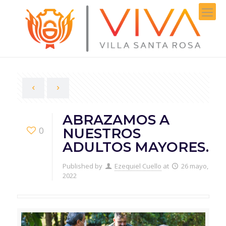
ABRAZAMOS A
0
NUESTROS
ADULTOS MAYORES.
Published by
Ezequiel Cuello
at
26 mayo,
2022