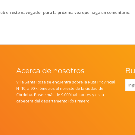
web en este navegador para la próxima vez que haga un comentario.
Acerca de nosotros
Bus
Villa Santa Rosa se encuentra sobre la Ruta Provincial
Nº 10, a 90 kilómetros al noreste de la ciudad de
Córdoba. Posee más de 9.000 habitantes y es la
cabecera del departamento Río Primero.