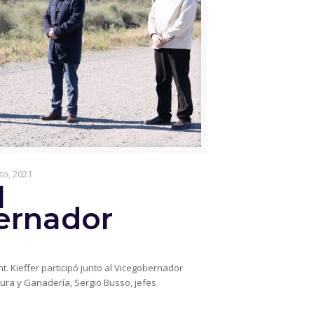
to, 2021
l
ernador
Int. Kieffer participó junto al Vicegobernador
tura y Ganadería, Sergio Busso, jefes