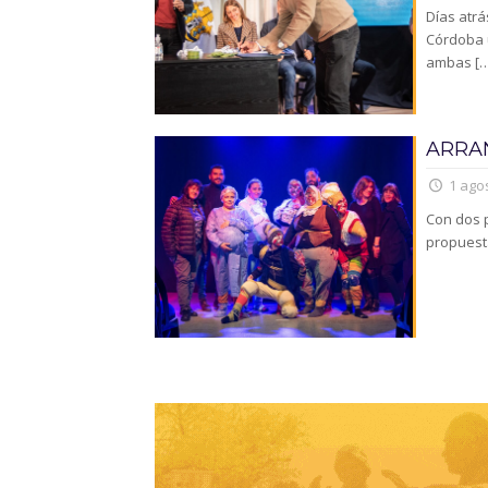
Días atrá
Córdoba u
ambas
[…
ARRAN
1 agos
Con dos p
propuesta