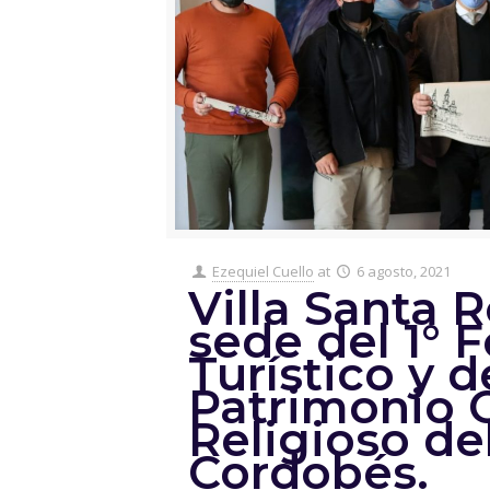
Ezequiel Cuello
at
6 agosto, 2021
Villa Santa R
sede del 1° 
Turístico y d
Patrimonio C
Religioso de
Cordobés.