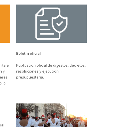
Boletín oficial
Publicación oficial de digestos, decretos,
ita el
resoluciones y ejecución
n y
presupuestaria.
jeres
ollo
pal