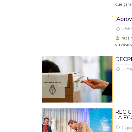
que garan
¡Aprov
9 febr
Pagá m
un vecin
DECRE
31 ma
RECI
LA EC
1 agos