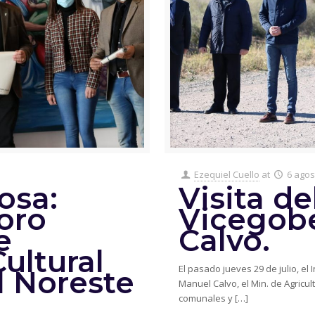
Ezequiel Cuello
at
6 agos
osa:
Visita de
Foro
Vicegob
e
Calvo.
ultural
El pasado jueves 29 de julio, el 
l Noreste
Manuel Calvo, el Min. de Agricul
comunales y
[…]