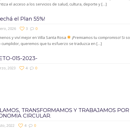
tiza el acceso a los servicios de salud, cultura, deporte y
[…]
echá el Plan 55%!
ero, 2026
3
0
enos y viví mejor en Villa Santa Rosa
¡Premiamos tu compromiso! Si s
o cumplidor, queremos que tu esfuerzo se traduzca en
[…]
TO-015-2023-
rzo, 2023
4
0
CLAMOS, TRANSFORMAMOS Y TRABAJAMOS POR
ONOMIA CIRCULAR.
to, 2022
4
0