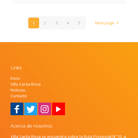
1
2
3
4
5
Next page
Links
Inicio
Villa Santa Rosa
Noticias
Contacto
Acerca de nosotros
Villa Santa Rosa se encuentra sobre la Ruta Provincial Nº 10, a