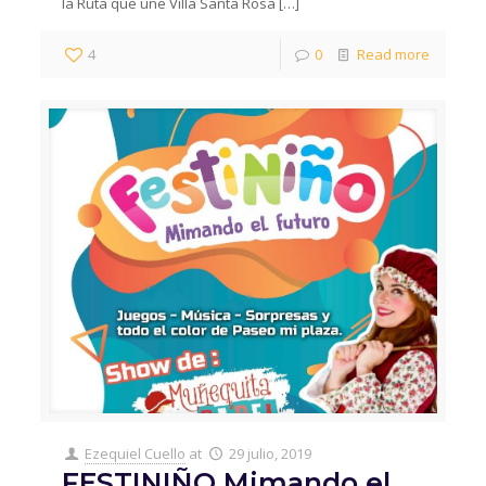
la Ruta que une Villa Santa Rosa
[…]
4
0
Read more
Ezequiel Cuello
at
29 julio, 2019
FESTINIÑO Mimando el