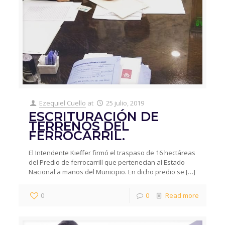
Ezequiel Cuello
at
25 julio, 2019
ESCRITURACIÓN DE
TERRENOS DEL
FERROCARRIL.
El Intendente Kieffer firmó el traspaso de 16 hectáreas
del Predio de ferrocarrill que pertenecían al Estado
Nacional a manos del Municipio. En dicho predio se
[…]
0
0
Read more