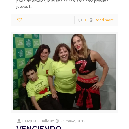
poda de arboles, la misma se realizara este próximo
jueves
[…]
0
0
Read more
Ezequiel Cuello
at
21 mayo, 2018
VENCIENDO