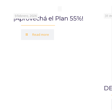
9 febrero, 2026
31 m
¡Aprovechá el Plan 55%!
Read more
DE