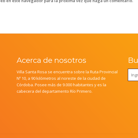
web en este navegador para la próxima vez que haga un comentario.
Acerca de nosotros
Bus
Villa Santa Rosa se encuentra sobre la Ruta Provincial
Nº 10, a 90 kilómetros al noreste de la ciudad de
Córdoba. Posee más de 9.000 habitantes y es la
cabecera del departamento Río Primero.