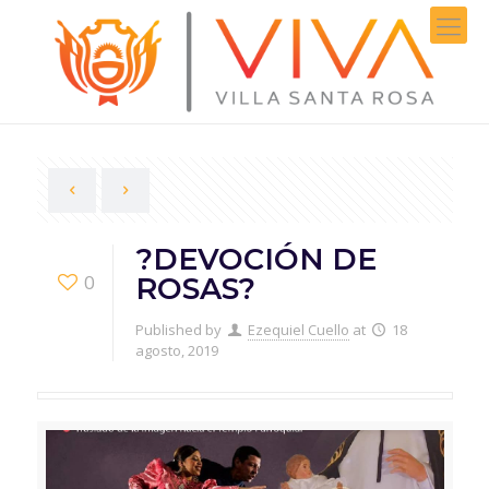
?DEVOCIÓN DE
0
ROSAS?
Published by
Ezequiel Cuello
at
18
agosto, 2019