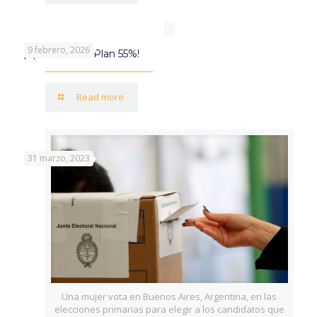
9 febrero, 2026
¡Aprovechá el Plan 55%!
Read more
31 marzo, 2023
Una mujer vota en Buenos Aires, Argentina, en las
elecciones primarias para elegir a los candidatos que