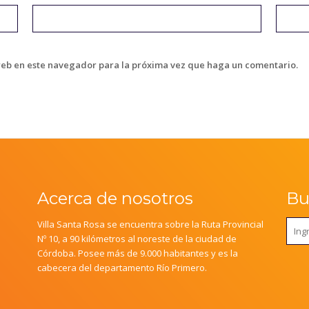
web en este navegador para la próxima vez que haga un comentario.
Acerca de nosotros
Bus
Villa Santa Rosa se encuentra sobre la Ruta Provincial
Nº 10, a 90 kilómetros al noreste de la ciudad de
Córdoba. Posee más de 9.000 habitantes y es la
cabecera del departamento Río Primero.