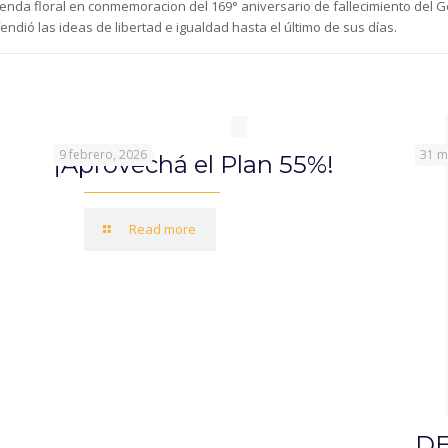
nda floral en conmemoracion del 169° aniversario de fallecimiento del Gene
ndió las ideas de libertad e igualdad hasta el último de sus días.
9 febrero, 2026
31 m
¡Aprovechá el Plan 55%!
Read more
DE