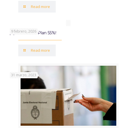
Read more
9 febrero, 2026
¡Aprovechá el Plan 55%!
Read more
31 marzo, 2023