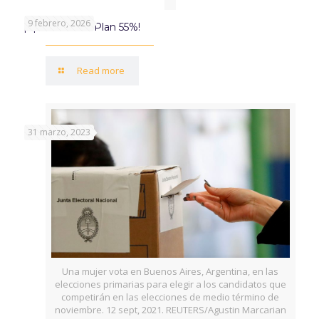
9 febrero, 2026
¡Aprovechá el Plan 55%!
Read more
31 marzo, 2023
Una mujer vota en Buenos Aires, Argentina, en las
elecciones primarias para elegir a los candidatos que
competirán en las elecciones de medio término de
noviembre. 12 sept, 2021. REUTERS/Agustin Marcarian