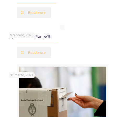
Read more
9 febrero, 2026
¡Aprovechá el Plan 55%!
Read more
31 marzo, 2023