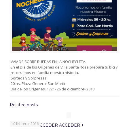
VAMOS SOBRE RUEDAS EN LA NOCHECLETA.
En el Día de los Orígenes de Villa Santa Rosa prepara tu bici y
recorramos en familia nuestra historia.
Sorteos y Sorpresas
20 hs. Plaza General San Martín
Día de los Orígenes. 1721- 26 de diciembre- 2018
Related posts
10 febrero, 2026
PROGRAMA ACCEDER ACCEDER +