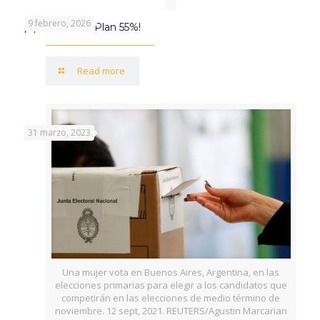
9 febrero, 2026
¡Aprovechá el Plan 55%!
Read more
31 marzo, 2023
Una mujer vota en Buenos Aires, Argentina, en las
elecciones primarias para elegir a los candidatos que
competirán en las elecciones de medio término de
noviembre. 12 sept, 2021. REUTERS/Agustin Marcarian