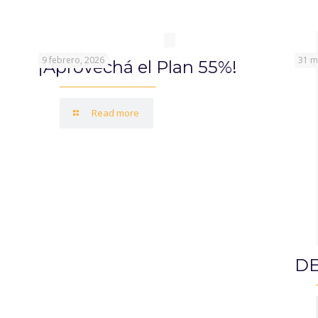
9 febrero, 2026
31 m
¡Aprovechá el Plan 55%!
Read more
DE