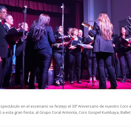
pectáculo en el escenario se festejo el 30º Aniversario de nuestro Coro e
a esta gran fiesta, al Grupo Coral Armonía, Coro Gospel Kumbaya, Ballet 