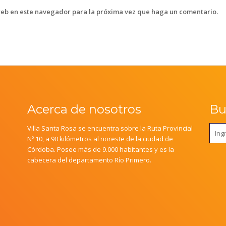
web en este navegador para la próxima vez que haga un comentario.
Acerca de nosotros
Bus
Villa Santa Rosa se encuentra sobre la Ruta Provincial
Nº 10, a 90 kilómetros al noreste de la ciudad de
Córdoba. Posee más de 9.000 habitantes y es la
cabecera del departamento Río Primero.