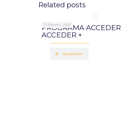
Related posts
10 febrero, 2026
PROGRAMA ACCEDER
ACCEDER +
Read more