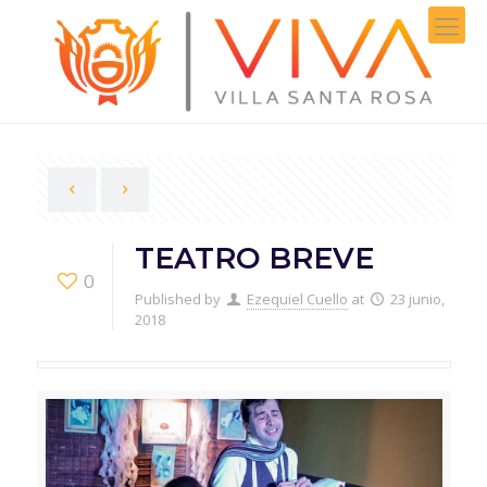
TEATRO BREVE
0
Published by
Ezequiel Cuello
at
23 junio,
2018