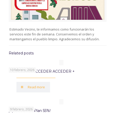
Estimado Vecino, te informamos como funcionarán los
servicios este fin de semana. Conservemos el orden y
mantengamos el pueblo limpio. Agradecemos su difusión.
Related posts
10 febrero, 2026
PROGRAMA ACCEDER ACCEDER +
Read more
9 febrero, 2026
¡Aprovechá el Plan 55%!