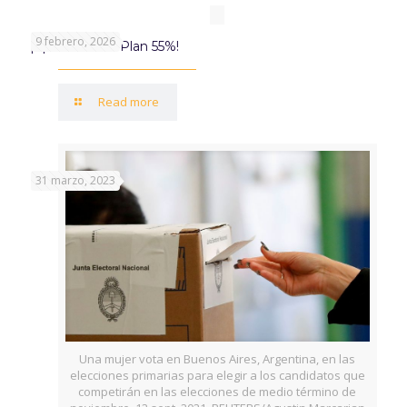
9 febrero, 2026
¡Aprovechá el Plan 55%!
Read more
31 marzo, 2023
Una mujer vota en Buenos Aires, Argentina, en las
elecciones primarias para elegir a los candidatos que
competirán en las elecciones de medio término de