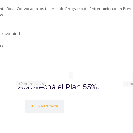
Santa Rosa Convocan a los talleres de Programa de Entrenamiento en Prev
as
de Juventud.
a)
9 febrero, 2026
31 m
¡Aprovechá el Plan 55%!
Read more