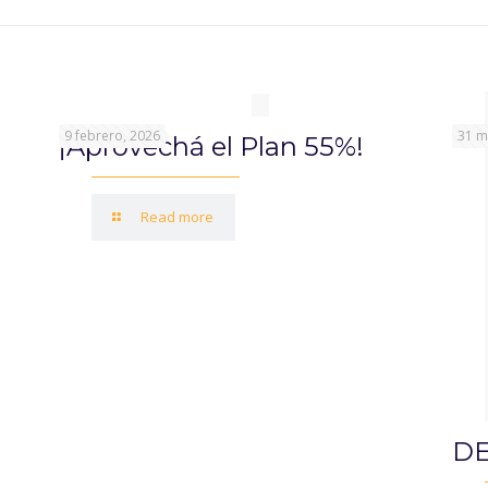
9 febrero, 2026
31 m
¡Aprovechá el Plan 55%!
Read more
DE