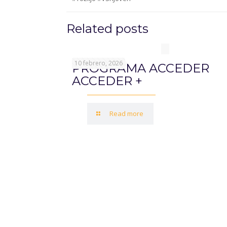
Related posts
10 febrero, 2026
PROGRAMA ACCEDER
ACCEDER +
Read more