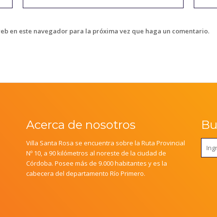
web en este navegador para la próxima vez que haga un comentario.
Acerca de nosotros
Bus
Villa Santa Rosa se encuentra sobre la Ruta Provincial
Nº 10, a 90 kilómetros al noreste de la ciudad de
Córdoba. Posee más de 9.000 habitantes y es la
cabecera del departamento Río Primero.