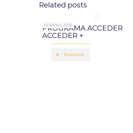
Related posts
10 febrero, 2026
PROGRAMA ACCEDER
ACCEDER +
Read more