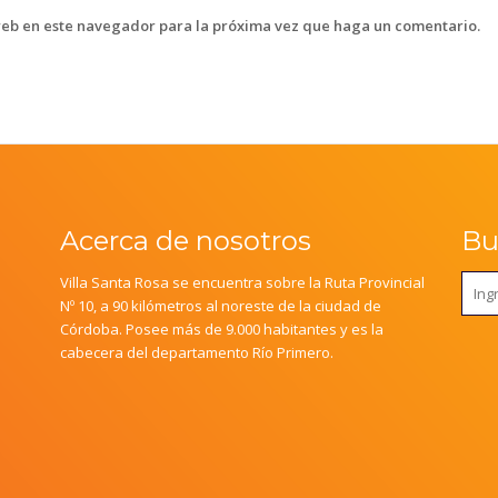
web en este navegador para la próxima vez que haga un comentario.
Acerca de nosotros
Bus
Villa Santa Rosa se encuentra sobre la Ruta Provincial
Nº 10, a 90 kilómetros al noreste de la ciudad de
Córdoba. Posee más de 9.000 habitantes y es la
cabecera del departamento Río Primero.