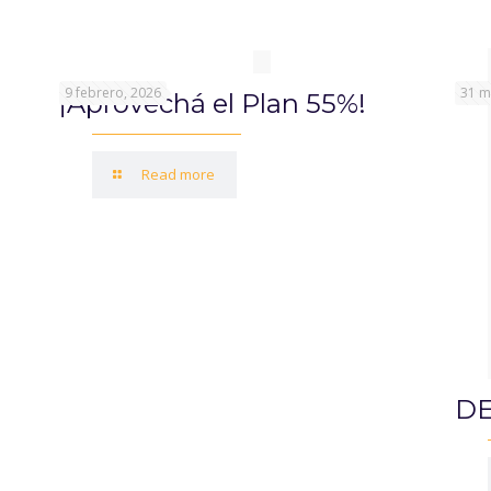
9 febrero, 2026
31 m
¡Aprovechá el Plan 55%!
Read more
DE