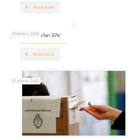
Read more
9 febrero, 2026
¡Aprovechá el Plan 55%!
Read more
31 marzo, 2023