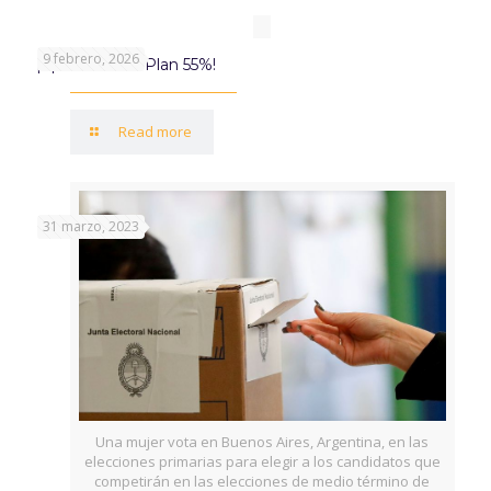
9 febrero, 2026
¡Aprovechá el Plan 55%!
Read more
31 marzo, 2023
Una mujer vota en Buenos Aires, Argentina, en las
elecciones primarias para elegir a los candidatos que
competirán en las elecciones de medio término de