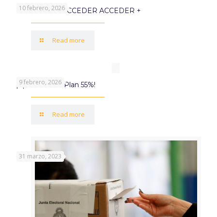
10 febrero, 2026
PROGRAMA ACCEDER ACCEDER +
Read more
9 febrero, 2026
¡Aprovechá el Plan 55%!
Read more
31 marzo, 2023