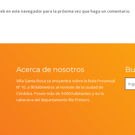
web en este navegador para la próxima vez que haga un comentario.
Acerca de nosotros
Bus
Villa Santa Rosa se encuentra sobre la Ruta Provincial
Nº 10, a 90 kilómetros al noreste de la ciudad de
Córdoba. Posee más de 9.000 habitantes y es la
cabecera del departamento Río Primero.