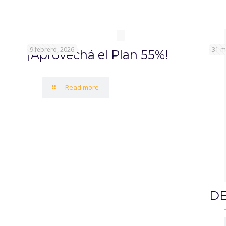
9 febrero, 2026
31 m
¡Aprovechá el Plan 55%!
Read more
DE