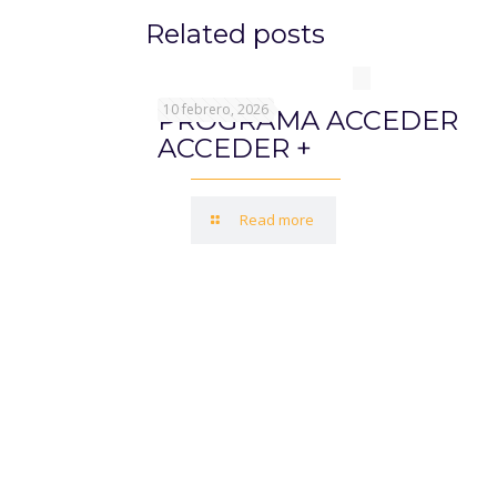
Related posts
10 febrero, 2026
PROGRAMA ACCEDER
ACCEDER +
Read more