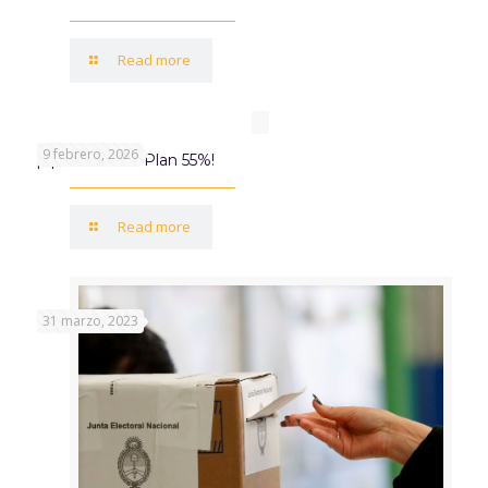
Read more
9 febrero, 2026
¡Aprovechá el Plan 55%!
Read more
31 marzo, 2023