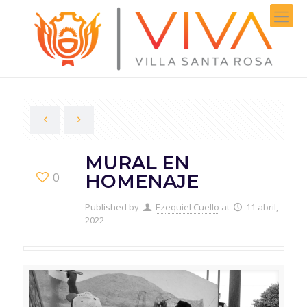
MURAL EN
0
HOMENAJE
Published by
Ezequiel Cuello
at
11 abril,
2022