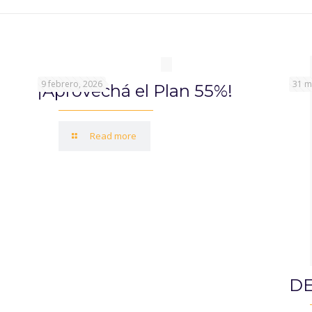
9 febrero, 2026
31 m
¡Aprovechá el Plan 55%!
Read more
DE