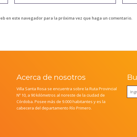
web en este navegador para la próxima vez que haga un comentario.
Acerca de nosotros
Bus
Villa Santa Rosa se encuentra sobre la Ruta Provincial
Nº 10, a 90 kilómetros al noreste de la ciudad de
Córdoba. Posee más de 9.000 habitantes y es la
cabecera del departamento Río Primero.