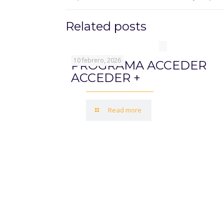
Related posts
10 febrero, 2026
PROGRAMA ACCEDER
ACCEDER +
Read more