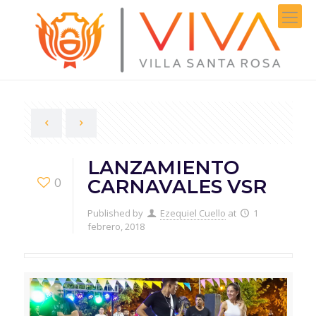
LANZAMIENTO
0
CARNAVALES VSR
Published by
Ezequiel Cuello
at
1
febrero, 2018