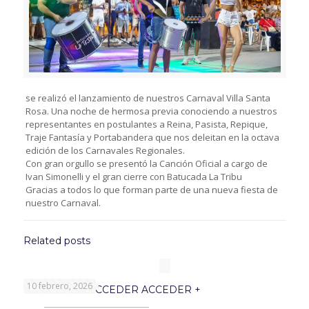
se realizó el lanzamiento de nuestros Carnaval Villa Santa
Rosa. Una noche de hermosa previa conociendo a nuestros
representantes en postulantes a Reina, Pasista, Repique,
Traje Fantasía y Portabandera que nos deleitan en la octava
edición de los Carnavales Regionales.
Con gran orgullo se presentó la Canción Oficial a cargo de
Ivan Simonelli y el gran cierre con Batucada La Tribu
Gracias a todos lo que forman parte de una nueva fiesta de
nuestro Carnaval.
Related posts
10 febrero, 2026
PROGRAMA ACCEDER ACCEDER +