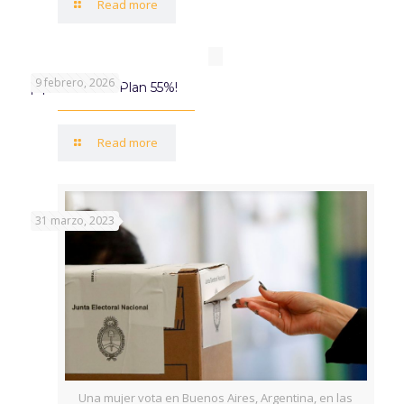
Read more
9 febrero, 2026
¡Aprovechá el Plan 55%!
Read more
31 marzo, 2023
Una mujer vota en Buenos Aires, Argentina, en las