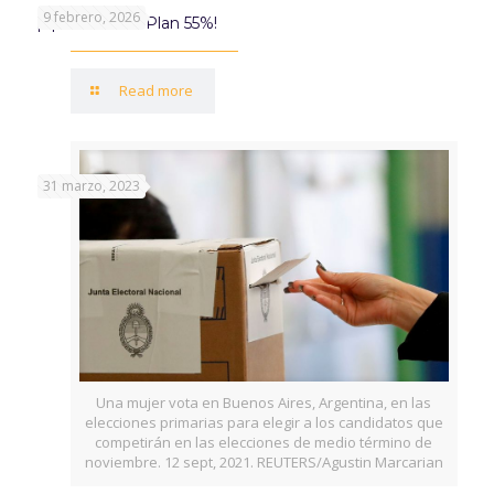
9 febrero, 2026
¡Aprovechá el Plan 55%!
Read more
31 marzo, 2023
Una mujer vota en Buenos Aires, Argentina, en las
elecciones primarias para elegir a los candidatos que
competirán en las elecciones de medio término de
noviembre. 12 sept, 2021. REUTERS/Agustin Marcarian