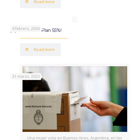
Read more
9 febrero, 2026
¡Aprovechá el Plan 55%!
Read more
31 marzo, 2023
Una mujer vota en Buenos Aires, Argentina, en las