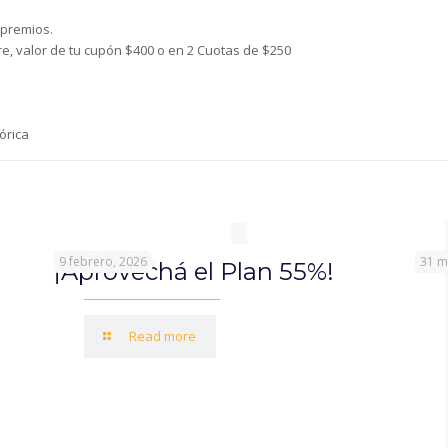
 premios.
, valor de tu cupón $400 o en 2 Cuotas de $250
órica
9 febrero, 2026
31 m
¡Aprovechá el Plan 55%!
Read more