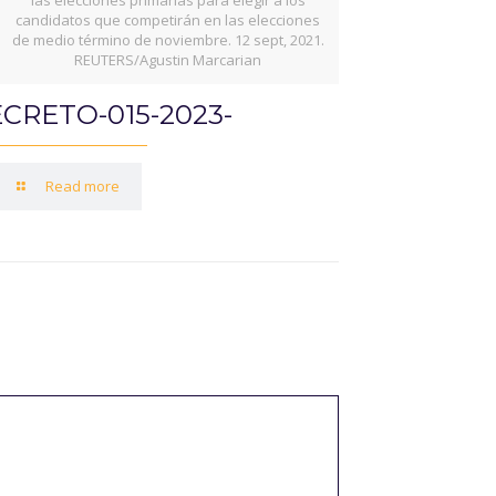
candidatos que competirán en las elecciones
de medio término de noviembre. 12 sept, 2021.
REUTERS/Agustin Marcarian
CRETO-015-2023-
Read more