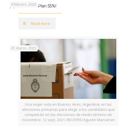
9 febrero, 2026
¡Aprovechá el Plan 55%!
Read more
31 marzo, 2023
Una mujer vota en Buenos Aires, Argentina, en las
elecciones primarias para elegir a los candidatos que
competirán en las elecciones de medio término de
noviembre. 12 sept, 2021. REUTERS/Agustin Marcarian