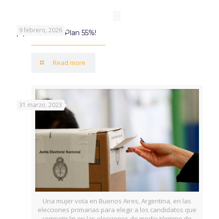
9 febrero, 2026
¡Aprovechá el Plan 55%!
Read more
31 marzo, 2023
Una mujer vota en Buenos Aires, Argentina, en las
elecciones primarias para elegir a los candidatos que
competirán en las elecciones de medio término de