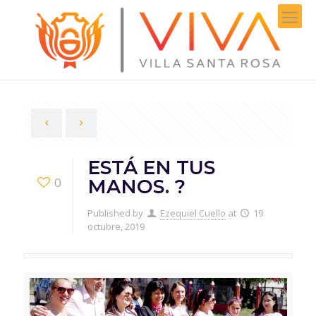
ESTÁ EN TUS
0
MANOS. ?
Published by
Ezequiel Cuello
at
19
octubre, 2019