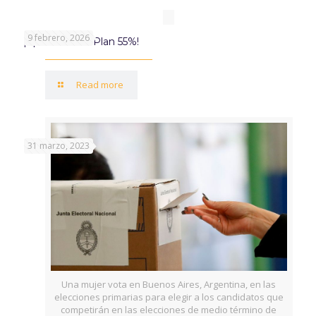
9 febrero, 2026
¡Aprovechá el Plan 55%!
Read more
31 marzo, 2023
Una mujer vota en Buenos Aires, Argentina, en las
elecciones primarias para elegir a los candidatos que
competirán en las elecciones de medio término de