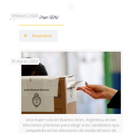
9 febrero, 2026
¡Aprovechá el Plan 55%!
Read more
31 marzo, 2023
Una mujer vota en Buenos Aires, Argentina, en las
elecciones primarias para elegir a los candidatos que
competirán en las elecciones de medio término de