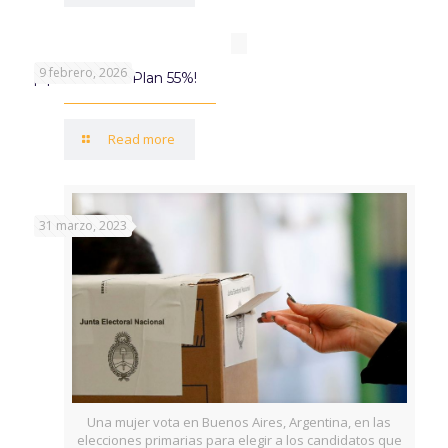
9 febrero, 2026
¡Aprovechá el Plan 55%!
Read more
31 marzo, 2023
Una mujer vota en Buenos Aires, Argentina, en las
elecciones primarias para elegir a los candidatos que