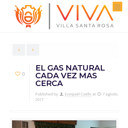
EL GAS NATURAL
0
CADA VEZ MAS
CERCA
Published by
Ezequiel Cuello
at
7 agosto,
2017