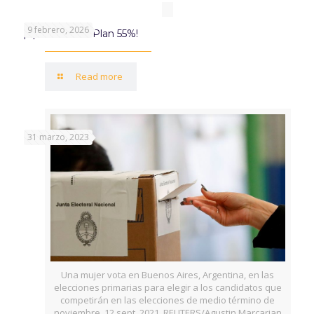
9 febrero, 2026
¡Aprovechá el Plan 55%!
Read more
31 marzo, 2023
Una mujer vota en Buenos Aires, Argentina, en las
elecciones primarias para elegir a los candidatos que
competirán en las elecciones de medio término de
noviembre. 12 sept, 2021. REUTERS/Agustin Marcarian